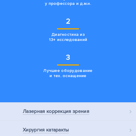
у профессора и д.м.н.
2
Диагностика из
13+ исследований
3
Лучшее оборудование
и тех. оснащение
Лазерная
коррекция зрения
Хирургия
катаракты