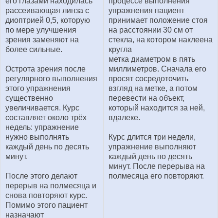
его глазами находилась
процессе выполнения
рассеивающая линза с
упражнения пациент
диоптрией 0,5, которую
принимает положение стоя
по мере улучшения
на расстоянии 30 см от
зрения заменяют на
стекла, на котором наклеена
более сильные.
кругла
метка диаметром в пять
Острота зрения после
миллиметров. Сначала его
регулярного выполнения
просят сосредоточить
этого упражнения
взгляд на метке, а потом
существенно
перевести на объект,
увеличивается. Курс
который находится за ней,
составляет около трёх
вдалеке.
недель: упражнение
нужно выполнять
Курс длится три недели,
каждый день по десять
упражнение выполняют
минут.
каждый день по десять
минут. После перерыва на
После этого делают
полмесяца его повторяют.
перерыв на полмесяца и
снова повторяют курс.
Помимо этого пациент
назначают