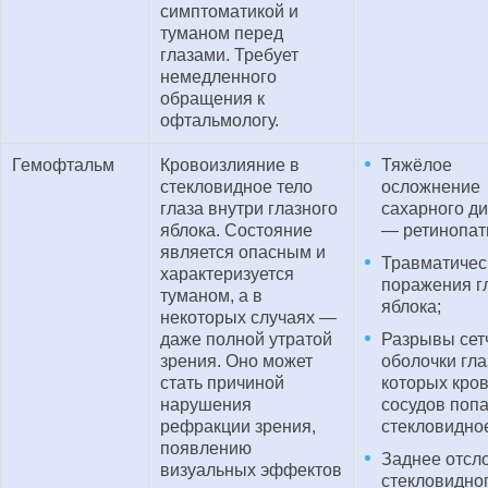
симптоматикой и
туманом перед
глазами. Требует
немедленного
обращения к
офтальмологу.
Гемофтальм
Кровоизлияние в
Тяжёлое
стекловидное тело
осложнение
глаза внутри глазного
сахарного д
яблока. Состояние
— ретинопат
является опасным и
Травматичес
характеризуется
поражения г
туманом, а в
яблока;
некоторых случаях —
даже полной утратой
Разрывы сет
зрения. Оно может
оболочки гла
стать причиной
которых кров
нарушения
сосудов попа
рефракции зрения,
стекловидное
появлению
Заднее отсл
визуальных эффектов
стекловидног