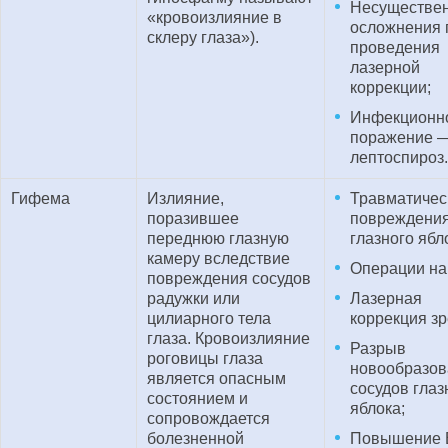
Несуществе
«кровоизлияние в
осложнения 
склеру глаза»).
проведения
лазерной
коррекции;
Инфекционн
поражение 
лептоспироз.
Гифема
Излияние,
Травматичес
поразившее
повреждени
переднюю глазную
глазного ябл
камеру вследствие
Операции на 
повреждения сосудов
радужки или
Лазерная
цилиарного тела
коррекция зр
глаза. Кровоизлияние
Разрыв
роговицы глаза
новообразо
является опасным
сосудов глаз
состоянием и
яблока;
сопровождается
болезненной
Повышение 