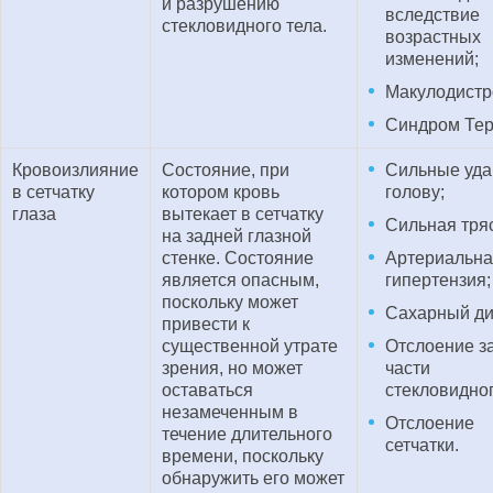
и разрушению
вследствие
стекловидного тела.
возрастных
изменений;
Макулодистр
Синдром Тер
Кровоизлияние
Состояние, при
Сильные уда
в сетчатку
котором кровь
голову;
глаза
вытекает в сетчатку
Сильная тряс
на задней глазной
стенке. Состояние
Артериальн
является опасным,
гипертензия;
поскольку может
Сахарный ди
привести к
существенной утрате
Отслоение з
зрения, но может
части
оставаться
стекловидног
незамеченным в
Отслоение
течение длительного
сетчатки.
времени, поскольку
обнаружить его может