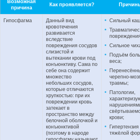
Возможная
Как проявляется?
Причин
причина
Гипосфагма
Данный вид
Сильный каш
кровотечения
Травматичес
развивается
повреждения
вследствие
повреждения сосудов
Сильное чих
слизистой и
Подъём бол
вытекании крови под
веса;
конъюнктиву. Сама по
себе она содержит
Перенесённ
множество
черепно-моз
небольших сосудов,
травмы;
которые отличаются
Патологии,
хрупкостью: при их
характеризу
повреждении кровь
нарушениям
затекает в
свёртываем
пространство между
крови;
белочной оболочкой и
конъюнктивой
Гипертензия
(поэтому в народе
тяжёлой фор
гипосфагму называют