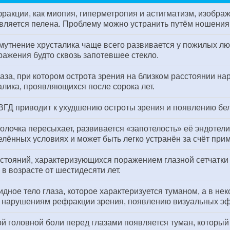
ракции, как миопия, гиперметропия и астигматизм, изображ
является пелена. Проблему можно устранить путём ношения 
мутнение хрусталика чаще всего развивается у пожилых лю
ражения будто сквозь запотевшее стекло.
за, при котором острота зрения на близком расстоянии на
алика, проявляющихся после сорока лет.
Д приводит к ухудшению остроты зрения и появлению бел
оболочка пересыхает, развивается «запотелость» её эндоте
делённых условиях и может быть легко устранён за счёт пр
остояний, характеризующихся поражением глазной сетчатки
в возрасте от шестидесяти лет.
дное тело глаза, которое характеризуется туманом, а в не
к нарушениям рефракции зрения, появлению визуальных эф
й головной боли перед глазами появляется туман, который