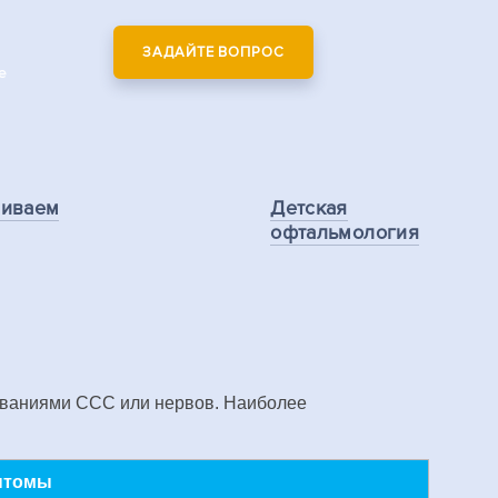
ЗАДАЙТЕ ВОПРОС
е
ливаем
Детская
офтальмология
леваниями ССС или нервов. Наиболее
мптомы