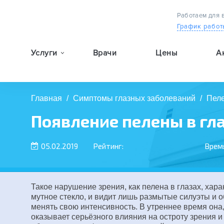
Работаем для 
График работ
Услуги
Врачи
Цены
А
9:00 — 19:00
Главная
/
Симптомы глазных заболеваний
/
Пеле
Появление пелены в гла
05.02.2019
Рейтинг:
Врем
Такое нарушение зрения, как пелена в глазах, хара
мутное стекло, и видит лишь размытые силуэты и 
менять свою интенсивность. В утреннее время она,
оказывает серьёзного влияния на остроту зрения и 