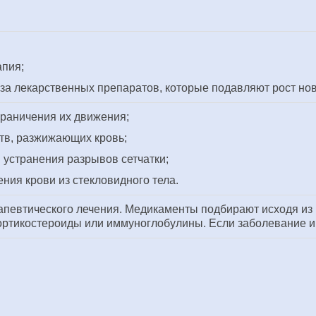
апия;
аза лекарственных препаратов, которые подавляют рост но
граничения их движения;
ств, разжижающих кровь;
 устранения разрывов сетчатки;
ния крови из стекловидного тела.
певтического лечения. Медикаменты подбирают исходя из н
ортикостероиды или иммуноглобулины. Если заболевание 