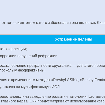
 от того, симптомом какого заболевания она является. Лишь
Устранение пелены
дств коррекции;
коррекции нарушений рефракции.
осстановление прозрачности хрусталика — для этого пров
 поскольку неэффективны.
ения с применением методик «PresbyLASIK», «Presby Femt
усталика на мультфокальную ИОЛ.
риостановку или замедление развития патологии. Его мет
глазного нерва. Они предусматривают использование фар