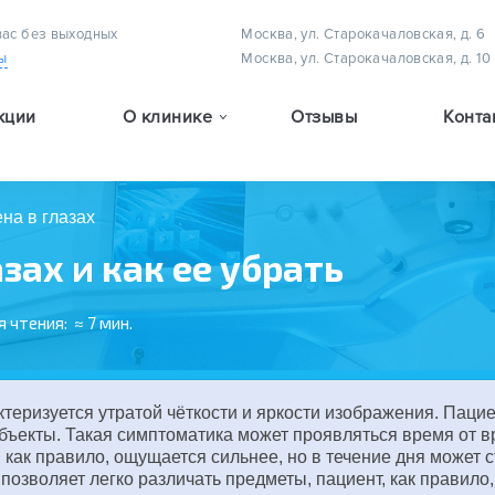
вас без выходных
Москва, ул. Старокачаловская, д. 6
ы
Москва, ул. Старокачаловская, д. 10
кции
О клинике
Отзывы
Конта
Методы лечения астигматизма у детей
Методы лечения амблиопии (плеоптическое лечение)
Методы лечения детского косоглазия
на в глазах
зах и как ее убрать
я чтения:
≈ 7 мин.
ктеризуется утратой чёткости и яркости изображения. Пацие
объекты. Такая симптоматика может проявляться время от 
 как правило, ощущается сильнее, но в течение дня может 
позволяет легко различать предметы, пациент, как правило,