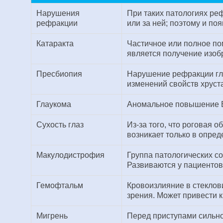
Нарушения
При таких патологиях реф
рефракции
или за ней; поэтому и по
Катаракта
Частичное или полное по
является получение изоб
Пресбиопия
Нарушение рефракции гла
изменений свойств хруст
Глаукома
Аномальное повышение ВГ
Сухость глаз
Из-за того, что роговая 
возникает только в опре
Макулодистрофия
Группа патологических с
Развиваются у пациентов 
Гемофтальм
Кровоизлияние в стеклови
зрения. Может привести 
Мигрень
Перед приступами сильно