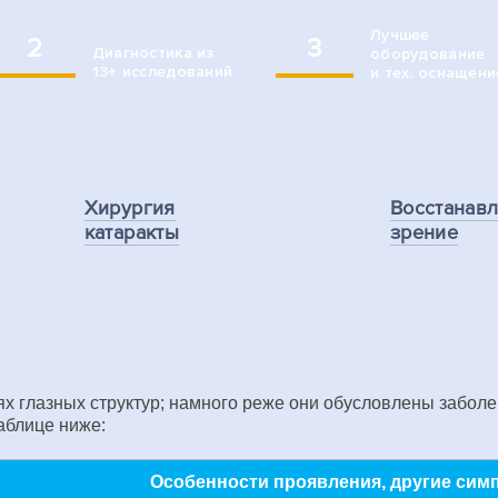
Лучшее
2
3
Диагностика из
оборудование
13+ исследований
и тех. оснащени
Хирургия
Восстанав
катаракты
зрение
ях глазных структур; намного реже они обусловлены забо
аблице ниже:
Особенности проявления, другие си