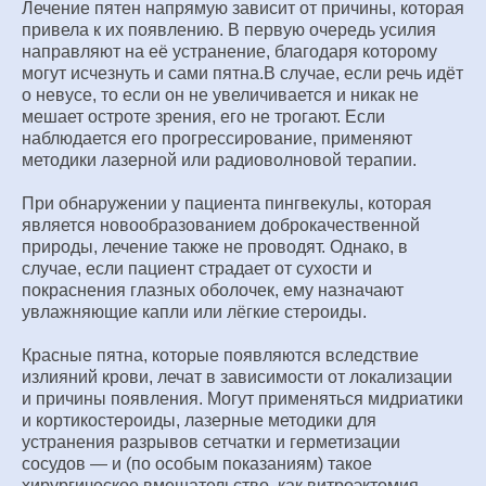
Лечение пятен напрямую зависит от причины, которая
привела к их появлению. В первую очередь усилия
направляют на её устранение, благодаря которому
могут исчезнуть и сами пятна.В случае, если речь идёт
о невусе, то если он не увеличивается и никак не
мешает остроте зрения, его не трогают. Если
наблюдается его прогрессирование, применяют
методики лазерной или радиоволновой терапии.
При обнаружении у пациента пингвекулы, которая
является новообразованием доброкачественной
природы, лечение также не проводят. Однако, в
случае, если пациент страдает от сухости и
покраснения глазных оболочек, ему назначают
увлажняющие капли или лёгкие стероиды.
Красные пятна, которые появляются вследствие
излияний крови, лечат в зависимости от локализации
и причины появления. Могут применяться мидриатики
и кортикостероиды, лазерные методики для
устранения разрывов сетчатки и герметизации
сосудов — и (по особым показаниям) такое
хирургическое вмешательство, как витроэктомия.