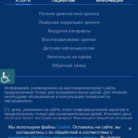
УСЛУГИ
ПАЦИЕНТАМ
ИНФОРМАЦИЯ
Полная диагностика зрения
Лазерная коррекция зрения
Хирургия катаракты
Восстанавливаем зрение
Детская офтальмология
Записаться на приём
Обратная связь
Информация, размещенная на настоящем интернет-сайте,
предназначена только для ознакомитель­ных целей. Для лечения
необходимо обследование и консультация специалиста-
офтальмолога.
(*)- цены, указанные на сайте, носят информационный характер и
предназначены только для ознакомительных целей. Итоговая цена
на услугу будет доступна на момент финального принятия решения
об оплате услуги.
Мы используем файлы
Cookie
. Оставаясь на сайте, вы
×
соглашаетесь с их обработкой в соответствии с
Клиника “СФЕРА”
политикой обработки персональных данных
. Вы всегда