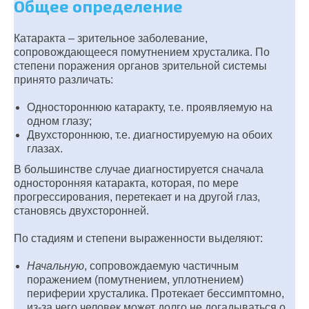
Общее определение
Катаракта – зрительное заболевание,
сопровождающееся помутнением хрусталика. По
степени поражения органов зрительной системы
принято различать:
Одностороннюю катаракту, т.е. проявляемую на
одном глазу;
Двухстороннюю, т.е. диагностируемую на обоих
глазах.
В большинстве случае диагностируется сначала
односторонняя катаракта, которая, по мере
прогрессирования, перетекает и на другой глаз,
становясь двухсторонней.
По стадиям и степени выраженности выделяют:
Начальную
, сопровождаемую частичным
поражением (помутнением, уплотнением)
периферии хрусталика. Протекает бессимптомно,
из-за чего человек может долго не догадываться о