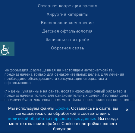
Лазерная коррекция зрения
Хирургия катаракты
Восстанавливаем зрение
Детская офтальмология
Записаться на приём
Обратная связь
Информация, размещенная на настоящем интернет-сайте,
предназначена только для ознакомитель­ных целей. Для лечения
необходимо обследование и консультация специалиста-
офтальмолога.
(*)- цены, указанные на сайте, носят информационный характер и
предназначены только для ознакомительных целей. Итоговая цена
на услугу будет доступна на момент финального принятия решения
об оплате услуги.
Мы используем файлы
Cookie
. Оставаясь на сайте, вы
×
соглашаетесь с их обработкой в соответствии с
Клиника “СФЕРА”
политикой обработки персональных данных
. Вы всегда
можете отключить файлы Cookie в настройках вашего
браузера.