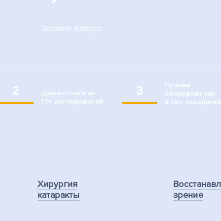
Задайте вопрос
Лучшее
2
3
Диагностика из
оборудование
13+ исследований
и тех. оснащени
Хирургия
Восстанав
катаракты
зрение