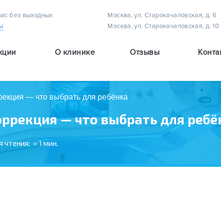
вас без выходных
Москва, ул. Старокачаловская, д. 6
ы
Москва, ул. Старокачаловская, д. 10
кции
О клинике
Отзывы
Конта
Методы лечения астигматизма у детей
Методы лечения амблиопии (плеоптическое лечение)
Методы лечения детского косоглазия
рекция — что выбрать для ребёнка
оррекция — что выбрать для ребё
я чтения:
≈ 1 мин.