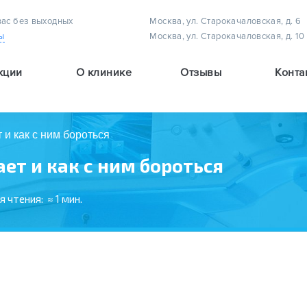
вас без выходных
Москва, ул. Старокачаловская, д. 6
ы
Москва, ул. Старокачаловская, д. 10
кции
О клинике
Отзывы
Конта
Методы лечения астигматизма у детей
Методы лечения амблиопии (плеоптическое лечение)
Методы лечения детского косоглазия
т и как с ним бороться
ает и как с ним бороться
я чтения:
≈ 1 мин.