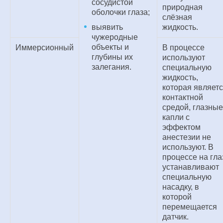
сосудистой
природная
оболочки глаза;
слёзная
выявить
жидкость.
чужеродные
объекты и
Иммерсионный
В процессе
глубины их
используют
залегания.
специальную
жидкость,
которая являет
контактной
средой, глазные
капли с
эффектом
анестезии не
используют. В
процессе на гла
устанавливают
специальную
насадку, в
которой
перемещается
датчик.