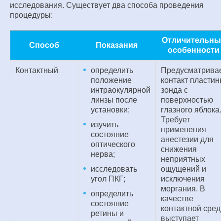
исследования. Существует два способа проведения
процедуры:
Отличительны
Способ
Показания
особенности
Контактный
определить
Предусматрива
положение
контакт пласти
интраокулярной
зонда с
линзы после
поверхностью
установки;
глазного яблока
Требует
изучить
применения
состояние
анестезии для
оптического
снижения
нерва;
неприятных
исследовать
ощущений и
угол ПКГ;
исключения
моргания. В
определить
качестве
состояние
контактной сре
ретины и
выступает