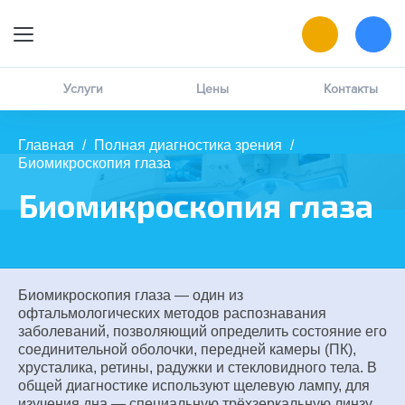
9:00 — 19:00
Онлайн-запись
Услуги
Цены
Контакты
Позвоните мне
Главная
/
Полная диагностика зрения
/
Биомикроскопия глаза
MAX
написать в чат
Биомикроскопия глаза
ВК
написать в чат
Биомикроскопия глаза — один из
офтальмологических методов распознавания
заболеваний, позволяющий определить состояние его
соединительной оболочки, передней камеры (ПК),
хрусталика, ретины, радужки и стекловидного тела. В
общей диагностике используют щелевую лампу, для
изучения дна — специальную трёхзеркальную линзу