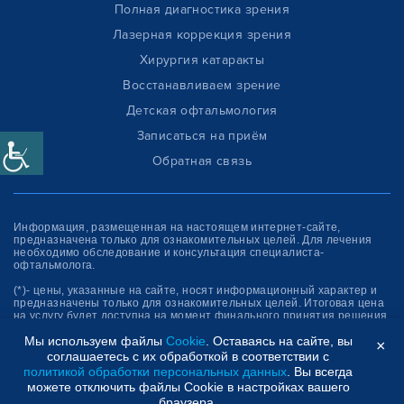
Полная диагностика зрения
Лазерная коррекция зрения
Хирургия катаракты
Восстанавливаем зрение
Детская офтальмология
Записаться на приём
Обратная связь
Информация, размещенная на настоящем интернет-сайте,
предназначена только для ознакомитель­ных целей. Для лечения
необходимо обследование и консультация специалиста-
офтальмолога.
(*)- цены, указанные на сайте, носят информационный характер и
предназначены только для ознакомительных целей. Итоговая цена
на услугу будет доступна на момент финального принятия решения
об оплате услуги.
Мы используем файлы
Cookie
. Оставаясь на сайте, вы
×
соглашаетесь с их обработкой в соответствии с
Клиника “СФЕРА”
политикой обработки персональных данных
. Вы всегда
можете отключить файлы Cookie в настройках вашего
браузера.