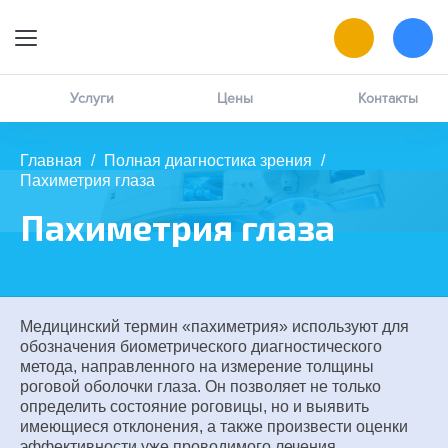
9:00 — 19:00
Онлайн-запись
Услуги
Цены
Контакты
Позвоните мне
Главная
/
Полная диагностика зрения
/
Пахиметрия глаза
MAX
написать в чат
Пахиметрия глаза
ВК
написать в чат
Медицинский термин «пахиметрия» используют для
обозначения биометрического диагностического
метода, направленного на измерение толщины
роговой оболочки глаза. Он позволяет не только
определить состояние роговицы, но и выявить
имеющиеся отклонения, а также произвести оценки
эффективности уже проводимого лечения.