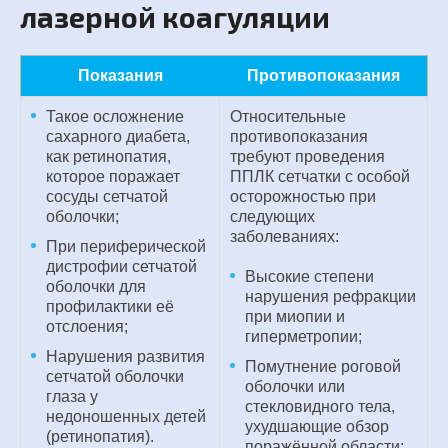
лазерной коагуляции
Показания
Противопоказания
Такое осложнение
Относительные
сахарного диабета,
противопоказания
как ретинопатия,
требуют проведения
которое поражает
ППЛК сетчатки с особой
сосуды сетчатой
осторожностью при
оболочки;
следующих
заболеваниях:
При периферической
дистрофии сетчатой
Высокие степени
оболочки для
нарушения рефракции
профилактики её
при миопии и
отслоения;
гиперметропии;
Нарушения развития
Помутнение роговой
сетчатой оболочки
оболочки или
глаза у
стекловидного тела,
недоношенных детей
ухудшающие обзор
(ретинопатия).
поражённой области;