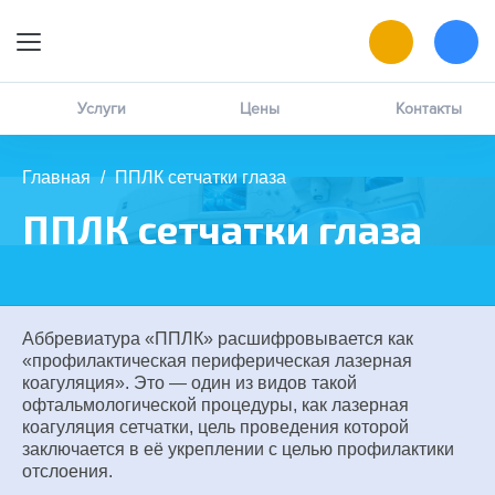
9:00 — 19:00
Онлайн-запись
Услуги
Цены
Контакты
Позвоните мне
Главная
/
ППЛК сетчатки глаза
MAX
ППЛК сетчатки глаза
написать в чат
ВК
написать в чат
Аббревиатура «ППЛК» расшифровывается как
«профилактическая периферическая лазерная
коагуляция». Это — один из видов такой
офтальмологической процедуры, как лазерная
коагуляция сетчатки, цель проведения которой
заключается в её укреплении с целью профилактики
отслоения.