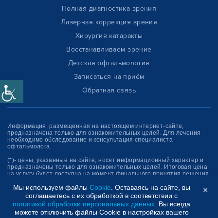
Полная диагностика зрения
Лазерная коррекция зрения
Хирургия катаракты
Восстанавливаем зрение
Детская офтальмология
Записаться на приём
Обратная связь
Информация, размещенная на настоящем интернет-сайте,
предназначена только для ознакомитель­ных целей. Для лечения
необходимо обследование и консультация специалиста-
офтальмолога.
(*)- цены, указанные на сайте, носят информационный характер и
предназначены только для ознакомительных целей. Итоговая цена
на услугу будет доступна на момент финального принятия решения
об оплате услуги.
Мы используем файлы
Cookie
. Оставаясь на сайте, вы
×
соглашаетесь с их обработкой в соответствии с
Клиника “СФЕРА”
политикой обработки персональных данных
. Вы всегда
можете отключить файлы Cookie в настройках вашего