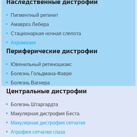
Наследственные дистрофии
Пигментный ретинит
Амавроз Лебера
Стационарная ночная слепота
Ахромазия
Периферические дистрофии
Ювенильный ретиношизис
Болезнь Гольдмана-Фавре
Болезнь Вагнера
Центральные дистрофии
Болезнь Штаргардта
Макулярная дистрофия Беста
Макулярная дистрофия сетчатки
Атрофия сетчатки глаза