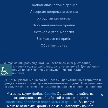
Полная диагностика зрения
Лазерная коррекция зрения
Хирургия катаракты
Восстанавливаем зрение
Детская офтальмология
Записаться на приём
Обратная связь
Информация, размещенная на настоящем интернет-сайте,
предназначена только для ознакомитель­ных целей. Для лечения
необходимо обследование и консультация специалиста-
офтальмолога.
(*)- цены, указанные на сайте, носят информационный характер и
предназначены только для ознакомительных целей. Итоговая цена
на услугу будет доступна на момент финального принятия решения
об оплате услуги.
Мы используем файлы
Cookie
. Оставаясь на сайте, вы
×
соглашаетесь с их обработкой в соответствии с
Клиника “СФЕРА”
политикой обработки персональных данных
. Вы всегда
можете отключить файлы Cookie в настройках вашего