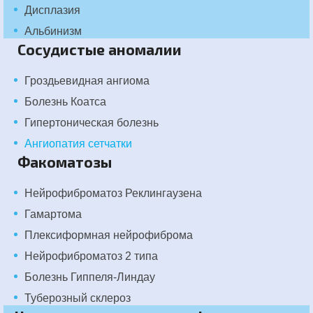
Дисплазия
Альбинизм
Cосудистые аномалии
Гроздьевидная ангиома
Болезнь Коатса
Гипертоническая болезнь
Ангиопатия сетчатки
Факоматозы
Нейрофиброматоз Реклингаузена
Гамартома
Плексиформная нейрофиброма
Нейрофиброматоз 2 типа
Болезнь Гиппеля-Линдау
Туберозный склероз