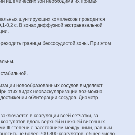
ии ишемических зон необходима их прямая
тинальных шунтирующих комплексов проводится
,1-0,2 с. В зонах диффузной экстравазальной
ции.
ереходить границы бессосудистой зоны. При этом
альны.
 стабильной.
лизации новообразованных сосудов выделяют
ри этих видах неоваскуляризации воз-можна
 достижении облитерации сосудов. Диаметр
аключается в коагуляции всей сетчатки, за
 коагулятов вдоль верхней и нижней височных
ми III степени с расстоянием между ними, равным
аносить не более 700-800 коагулятов, общее число