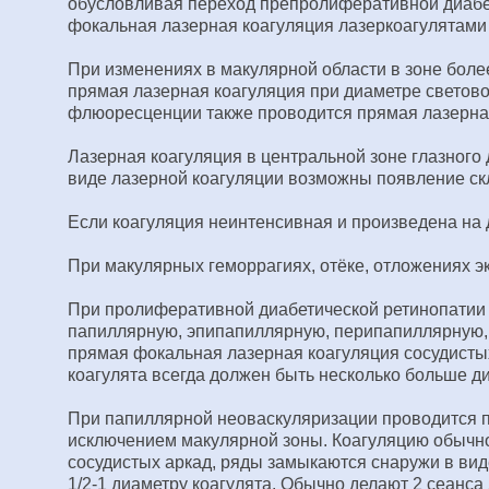
обусловливая переход препролиферативной диабе
фокальная лазерная коагуляция лазеркоагулятами I
При изменениях в макулярной области в зоне бол
прямая лазерная коагуляция при диаметре световог
флюоресценции также проводится прямая лазерная
Лазерная коагуляция в центральной зоне глазного
виде лазерной коагуляции возможны появление скл
Если коагуляция неинтенсивная и произведена на 
При макулярных геморрагиях, отёке, отложениях эк
При пролиферативной диабетической ретинопатии
папиллярную, эпипапиллярную, перипапиллярную, 
прямая фокальная лазерная коагуляция сосудисты
коагулята всегда должен быть несколько больше д
При папиллярной неоваскуляризации проводится пан
исключением макулярной зоны. Коагуляцию обычно 
сосудистых аркад, ряды замыкаются снаружи в виде
1/2-1 диаметру коагулята. Обычно делают 2 сеанса