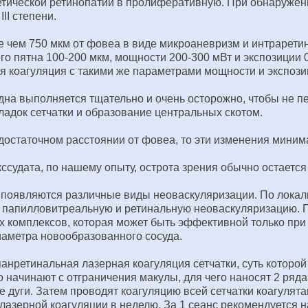
тической ретинопатии в пролиферативную. При обнаружен
II степени.
ее чем 750 мкм от фовеа в виде микроаневризм и интраре
о пятна 100-200 мкм, мощности 200-300 мВт и экспозиции 0
 коагуляция с такими же параметрами мощности и экспози
 дна выполняется тщательно и очень осторожно, чтобы не п
адок сетчатки и образование центральных скотом.
достаточном расстоянии от фовеа, то эти изменения миним
ссудата, по нашему опыту, острота зрения обычно остается
 появляются различные виды неоваскуляризации. По лока
папилловитреальную и ретинальную неоваскуляризацию. П
х комплексов, которая может быть эффективной только при
иаметра новообразованного сосуда.
ретинальная лазерная коагуляция сетчатки, суть которой з
начинают с отграничения макулы, для чего наносят 2 ряда
 дуги. Затем проводят коагуляцию всей сетчатки коагулята
 лазерной коагуляции в неделю. За 1 сеанс рекомендуется н