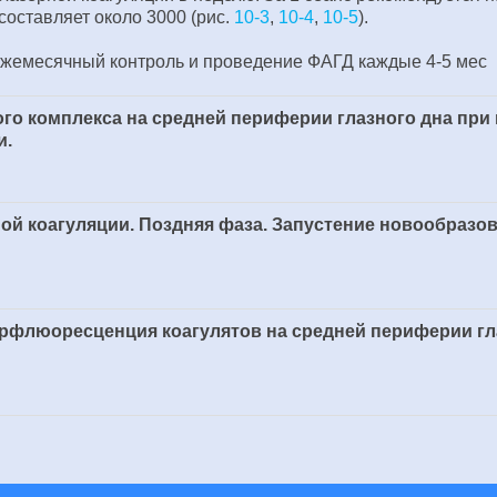
составляет около 3000 (рис.
10-3
,
10-4
,
10-5
).
ежемесячный контроль и проведение ФАГД каждые 4-5 мес
о комплекса на средней периферии глазного дна при
и.
ной коагуляции. Поздняя фаза. Запустение новообразо
ерфлюоресценция коагулятов на средней периферии гла