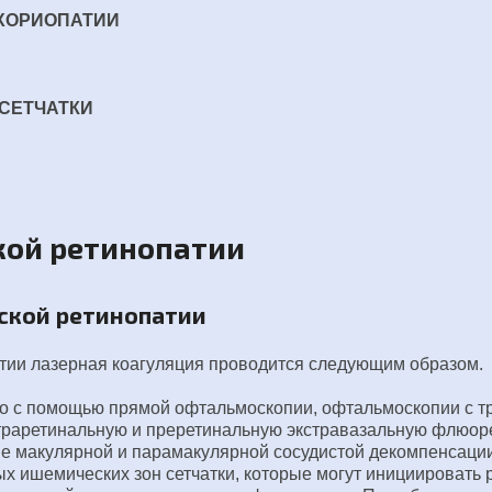
 ХОРИОПАТИИ
СЕТЧАТКИ
кой ретинопатии
еской ретинопатии
тии лазерная коагуляция проводится следующим образом.
но с помощью прямой офтальмоскопии, офтальмоскопии с тр
нтраретинальную и преретинальную экстравазальную флюо
щие макулярной и парамакулярной сосудистой декомпенсац
 ишемических зон сетчатки, которые могут инициировать 