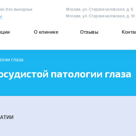
вас без выходных
Москва, ул. Старокачаловская, д. 6
ы
Москва, ул. Старокачаловская, д. 10
кции
О клинике
Отзывы
Конта
Методы лечения астигматизма у детей
Методы лечения амблиопии (плеоптическое лечение)
Методы лечения детского косоглазия
огии глаза
осудистой патологии глаза
ПАТИИ
И